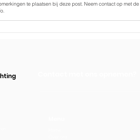
opmerkingen te plaatsen bij deze post. Neem contact op met de
o.
Ramen voor de
Sam
paardenstal
Rea
Contact met ons opnemen?
chting
Menu
ren
Home
Over ons