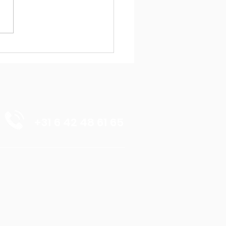
en Dromen
liseren
+31 6 42 48 61 65