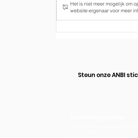
Het is niet meer mogelijk om 
Terugblik op 2021
website-eigenaar voor meer inf
Steun onze ANBI sti
Contactgegevens
Stichting Behoud Kasteel Borgha
+31 6 42 48 61 65
info@kasteelborgharen.nl