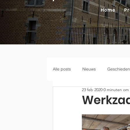
Home
Pr
Stichting
Behoud Kasteel
Borgharen
Alle posts
Nieuws
Geschieden
23 feb 2020
0 minuten om 
Werkzaa