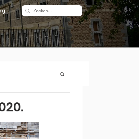
og
020.