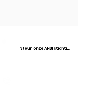
Steun onze ANBI stichting
Contact met ons opnemen?
+31 6 42 48 61 65
Sitemap