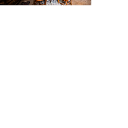
Steun onze ANBI stichting
Contact met ons opnemen?
+31 6 42 48 61 65
Sitemap
Contactgegevens