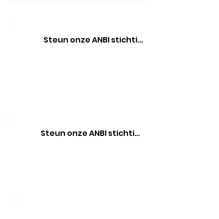
Steun onze ANBI stichting
Steun onze ANBI stichting
Contact met ons opnemen?
+31 6 42 48 61 65