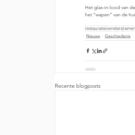
Het glas-in-lood van d
het “wapen” van de huid
restauratie
vensters
rame
Nieuws
Geschiedenis
Recente blogposts