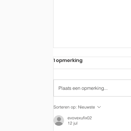
1 opmerking
Plaats een opmerking...
Terugblik op 2021
Sorteren op:
Nieuwste
evovexufix02
12 jul