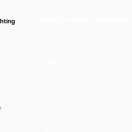
Contact met ons opnemen?
chting
Menu
ren
Home
Over ons
Steun
Project
Organisatie
Kasteel
2
Bezoek
Crowdfunding
Stichtingen
Blog