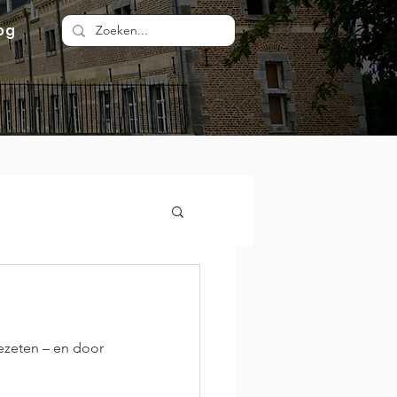
og
ezeten – en door 