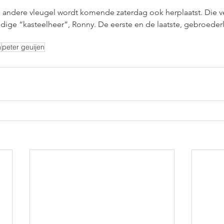
e andere vleugel wordt komende zaterdag ook herplaatst. Die ve
ige “kasteelheer”, Ronny. De eerste en de laatste, gebroederli
n
peter geuijen