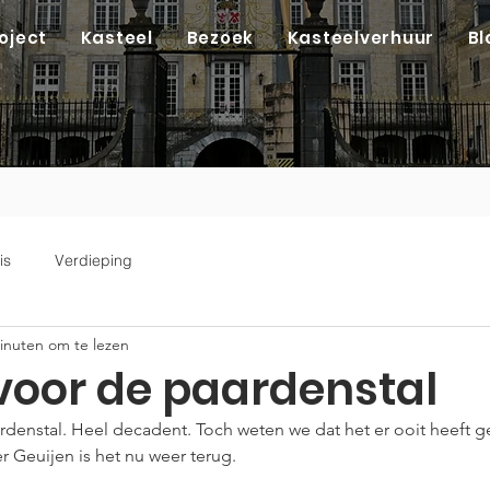
oject
Kasteel
Bezoek
Kasteelverhuur
Bl
is
Verdieping
inuten om te lezen
oor de paardenstal
rdenstal. Heel decadent. Toch weten we dat het er ooit heeft g
r Geuijen is het nu weer terug.