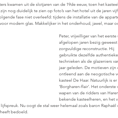
ers kwamen uit de slotjaren van de 19de eeuw, toen het kasteel
ijn nog duidelijk te zien op foto’s van het hotel uit de jaren vijf
gende fase niet overleefd: tijdens de installatie van de appar
oor modern glas. Makkelijker in het onderhoud, jawel, maar oo
Peter, vrijwilliger van het eerste 
afgelopen jaren bezig geweest
zorgvuldige reconstructie. Hij 
gebruikte dezelfde authentieke
technieken als de glazeniers va
jaar geleden. De motieven zijn
ontleend aan de neogotische ve
kasteel De Haar. Natuurlijk is er
‘Borgharen-flair’. Het onderste 
wapen van de ridders van Haren
bekende kasteelheren, en het v
lijfspreuk. Nu oogt de stal weer helemaal zoals baron Raphaël 
heeft bedoeld.