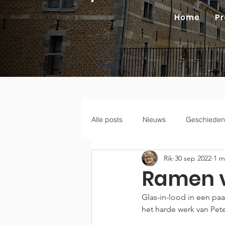
Home
Pr
Stichting
Behoud Kasteel
Borgharen
Alle posts
Nieuws
Geschieden
Rik
30 sep 2022
1 m
Ramen v
Glas-in-lood in een paa
het harde werk van Pete