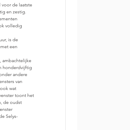
 voor de laatste 
tig en zestig. 
tementen 
k volledig 
uur, is de 
 met een 
, ambachtelijke 
n honderdvijftig 
 onder andere 
nsters van 
 ook wat 
venster toont het 
, de oudst 
enster 
de Selys-