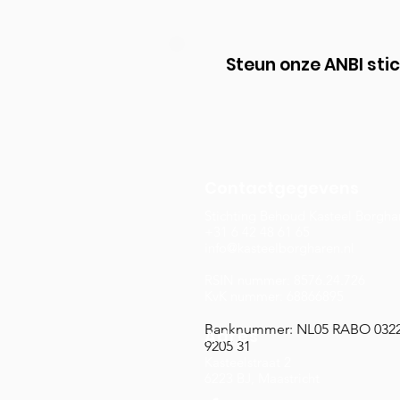
Steun onze ANBI sti
Contactgegevens
Stichting Behoud Kasteel Borgha
+31 6 42 48 61 65
info@kasteelborgharen.nl
RSIN nummer: 8576.24.726
KvK nummer: 68866895
Banknummer: NL05 RABO 032
Adres
9205 31
Kasteelstraat 2
6223 BJ, Maastricht