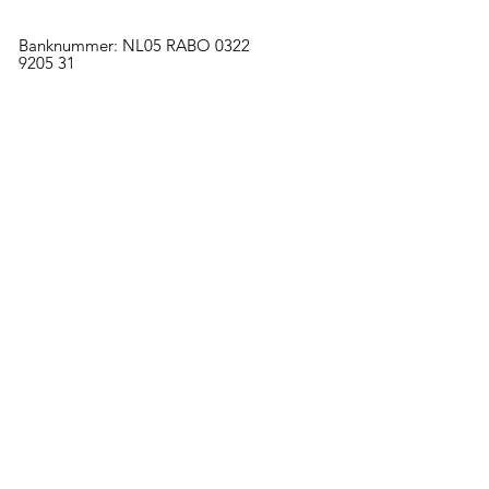
KvK nummer: 68866895
Banknummer: NL05 RABO
0322
9205 31
Adres
Kasteelstraat 2
6223 BJ, Maastricht
Menu
Home
Over ons
Steun
Project
Organisatie
Kasteel
Bezoek
Crowdfunding