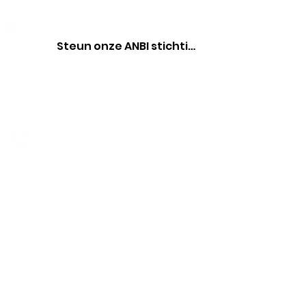
Steun onze ANBI stichting
Contact met ons opnemen?
+31 6 42 48 61 65
Sitemap
Contactgegevens
Stichting Behoud Kasteel Borgharen
+31 6 42 48 61 65
info@kasteelborgharen.nl
RSIN nummer:
8576.24.726