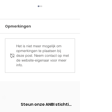
Opmerkingen
Het is niet meer mogelijk om
Ramen voor de
Samen Drom
opmerkingen te plaatsen bij
paardenstal
Realiseren
deze post. Neem contact op met
de website-eigenaar voor meer
info.
Steun onze ANBI stichting