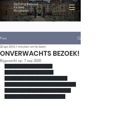
Stichting Behoud
Kasteel
Borgharen
Post
20 apr 2015
1 minuten om te lezen
ONVERWACHTS BEZOEK!
Bijgewerkt op:
7 sep 2020
Onverwacht bezoek bij de 
restauratiewerkzaamheden.
Thomas Acda , wil direct met onze 
Wereld beroemde Borgharenaar op de 
foto NOONK LEON, hoofdopzichter 
van Kasteel Borgharen restauratie.