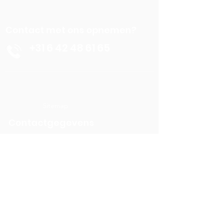
Contact met ons opnemen?
+31 6 42 48 61 65
Sitemap
Contactgegevens
Stichting Behoud Kasteel Borgharen
+31 6 42 48 61 65
info@kasteelborgharen.nl
RSIN nummer:
8576.24.726
KvK nummer: 68866895
Banknummer: NL05 RABO
0322
9205 31