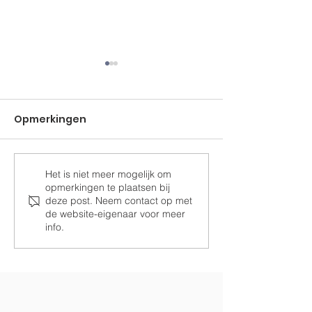
Opmerkingen
Het is niet meer mogelijk om
Ramen voor de
Samen Drom
opmerkingen te plaatsen bij
paardenstal
Realiseren
deze post. Neem contact op met
de website-eigenaar voor meer
info.