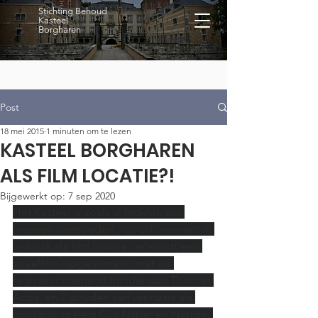
Stichting Behoud
Kasteel
Borgharen
Post
18 mei 2015
1 minuten om te lezen
KASTEEL BORGHAREN
ALS FILM LOCATIE?!
Bijgewerkt op:
7 sep 2020
Het Kasteel is zoals al redelijk wat 
mensen vermoeden , op dit moment in 
gebruik als film locatie , er wordt een 
speelfilm opgenomen , met als 
regisseur niemand minder dan Thomas 
Acda, en 2 gouden kalf winnaars als 
hoofdrol spelers Gijs Naber en Nasrdin 