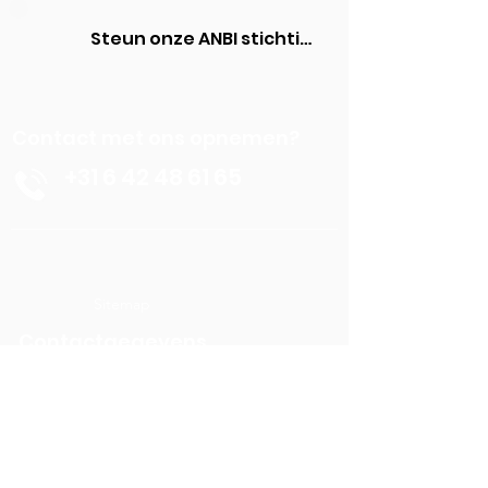
Steun onze ANBI stichting
Contact met ons opnemen?
+31 6 42 48 61 65
Sitemap
Contactgegevens
Stichting Behoud Kasteel Borgharen
+31 6 42 48 61 65
info@kasteelborgharen.nl
RSIN nummer:
8576.24.726
KvK nummer: 68866895