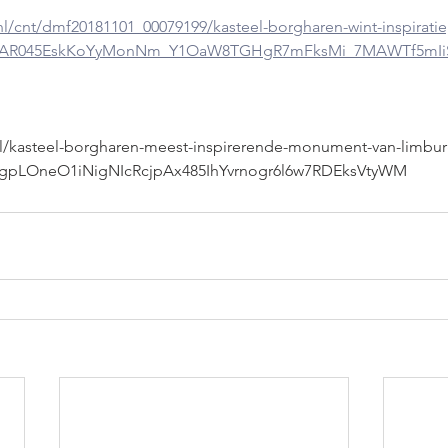
nl/cnt/dmf20181101_00079199/kasteel-borgharen-wint-inspiratiep
d=IwAR045EskKoYyMonNm_Y1OaW8TGHgR7mFksMi_7MAWTf5mIi
nl/kasteel-borgharen-meest-inspirerende-monument-van-limbu
4gpLOneO1iNigNIcRcjpAx485IhYvrnogr6l6w7RDEksVtyWM