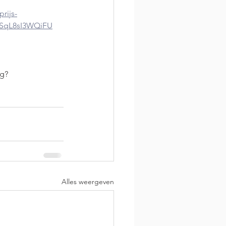
rijs-
SqL8sI3WQiFU
rg?
Alles weergeven