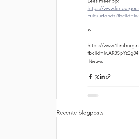
Lees meer op:
https://www.limburger.
cultuurfonds?fbcli
&
https://www.1limburg.
fbclid=IwAR3SpYz2g8
Nieuws
Recente blogposts