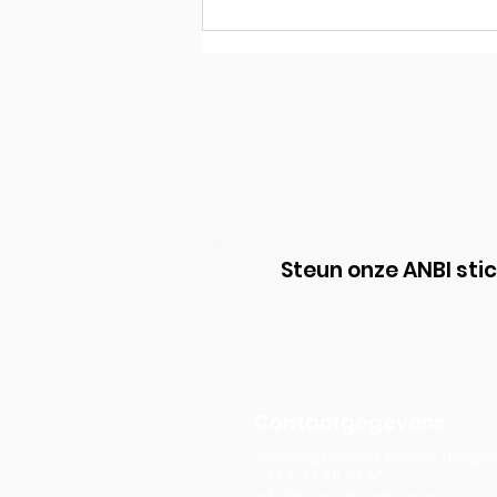
Steun onze ANBI sti
Contactgegevens
Stichting Behoud Kasteel Borgha
+31 6 42 48 61 65
info@kasteelborgharen.nl