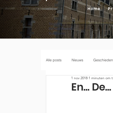
Home
Pr
Stichting
Behoud Kasteel
Borgharen
Alle posts
Nieuws
Geschieden
1 nov 2018
1 minuten om t
En... De..