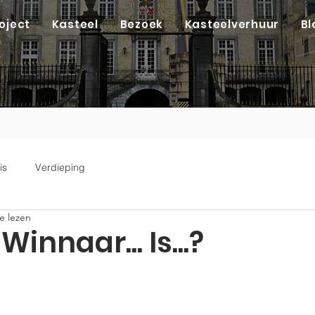
oject
Kasteel
Bezoek
Kasteelverhuur
Bl
is
Verdieping
e lezen
. Winnaar... Is...?