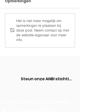
Opmerkingen
Het is niet meer mogelijk om
Ramen voor de
Samen Drom
opmerkingen te plaatsen bij
paardenstal
Realiseren
deze post. Neem contact op met
de website-eigenaar voor meer
info.
Steun onze ANBI stichting
Contact met ons opnemen?
+31 6 42 48 61 65