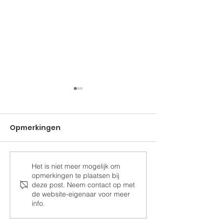
Opmerkingen
De oude water
Het is niet meer mogelijk om
Kerstmis voor de
opmerkingen te plaatsen bij
oudere op Kasteel
deze post. Neem contact op met
Borgharen!
de website-eigenaar voor meer
info.