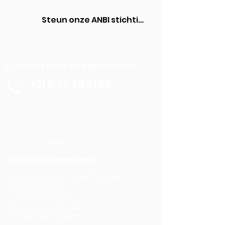
Steun onze ANBI stichting
Contact met ons opnemen?
+31 6 42 48 61 65
Sitemap
Contactgegevens
Stichting Behoud Kasteel Borgharen
+31 6 42 48 61 65
info@kasteelborgharen.nl
RSIN nummer:
8576.24.726
KvK nummer: 68866895