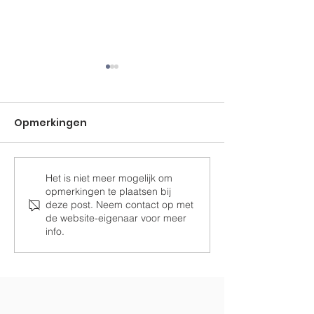
Opmerkingen
Het is niet meer mogelijk om
Ramen voor de
Samen Drom
opmerkingen te plaatsen bij
paardenstal
Realiseren
deze post. Neem contact op met
de website-eigenaar voor meer
info.