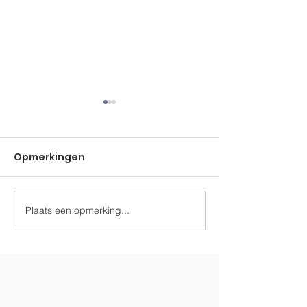
Opmerkingen
Plaats een opmerking...
Ramen voor de
Samen Drom
paardenstal
Realiseren