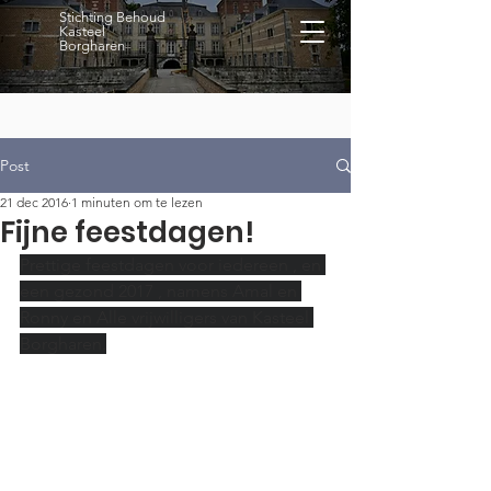
Stichting Behoud
Kasteel
Borgharen
Post
21 dec 2016
1 minuten om te lezen
Fijne feestdagen!
Prettige feestdagen voor iedereen , en 
een gezond 2017 , namens Amal en 
Ronny en Alle vrijwilligers van Kasteel 
Borgharen.