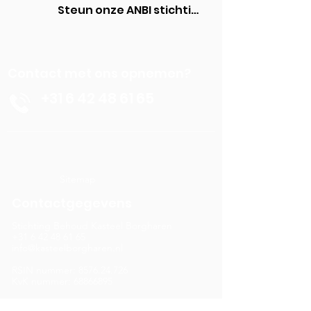
Steun onze ANBI stichting
Contact met ons opnemen?
+31 6 42 48 61 65
Sitemap
Contactgegevens
Stichting Behoud Kasteel Borgharen
+31 6 42 48 61 65
info@kasteelborgharen.nl
RSIN nummer:
8576.24.726
KvK nummer: 68866895
Banknummer: NL05 RABO
0322