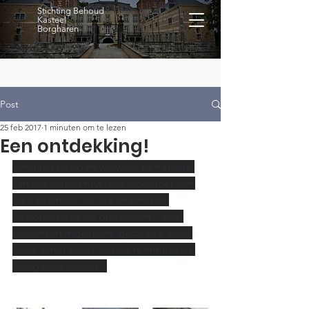
Stichting Behoud
Kasteel
Borgharen
Post
25 feb 2017
1 minuten om te lezen
Een ontdekking!
Vandaag hebben we weer een stukje 
van het instort mysterie opgelost van 
de kademuur , er is een zinkput 
gebouwd aan de buitenkant ,  vlak 
boven het ingestorte gedeelte  daar 
werd al het water van de rentmeester 
vleugel op gelost...