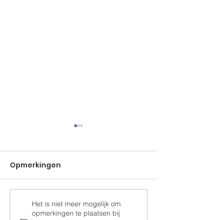
Opmerkingen
Het is niet meer mogelijk om
Ramen voor de
Samen Drom
opmerkingen te plaatsen bij
paardenstal
Realiseren