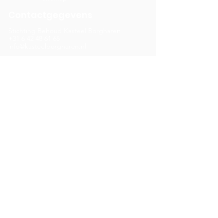
Contactgegevens
Stichting Behoud Kasteel Borgharen
+31 6 42 48 61 65
info@kasteelborgharen.nl
RSIN nummer:
8576.24.726
KvK nummer: 68866895
Banknummer: NL05 RABO
0322
9205 31
Adres
Kasteelstraat 2
6223 BJ, Maastricht
Menu
Home
Over ons