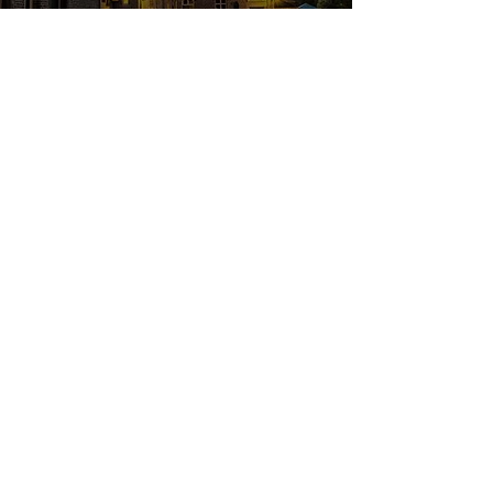
Bed & Breakfast
Kasteelhoeve Borgharen.
9
/
13
Steun onze ANBI stichting
Contact met ons opnemen?
+31 6 42 48 61 65