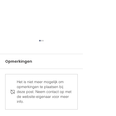
Opmerkingen
Het is niet meer mogelijk om
Ramen voor de
Samen Drom
opmerkingen te plaatsen bij
paardenstal
Realiseren
deze post. Neem contact op met
de website-eigenaar voor meer
info.