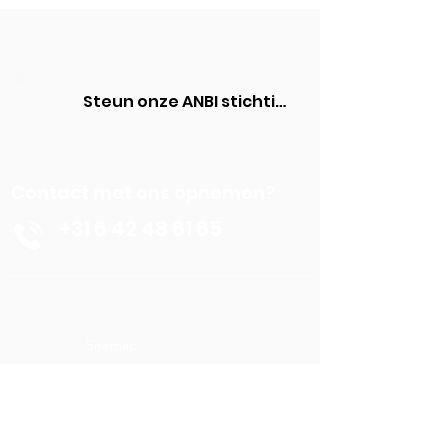
Steun onze ANBI stichting
Contact met ons opnemen?
+31 6 42 48 61 65
Sitemap
Contactgegevens
Stichting Behoud Kasteel Borgharen
+31 6 42 48 61 65
info@kasteelborgharen.nl