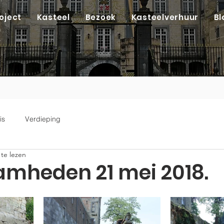
oject
Kasteel
Bezoek
Kasteelverhuur
Bl
is
Verdieping
te lezen
mheden 21 mei 2018.