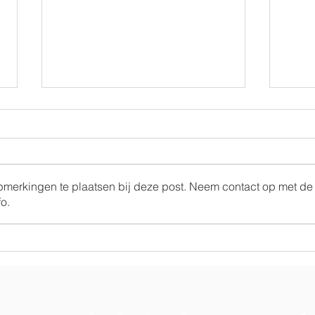
opmerkingen te plaatsen bij deze post. Neem contact op met de
o.
Ramen voor de
Sam
paardenstal
Rea