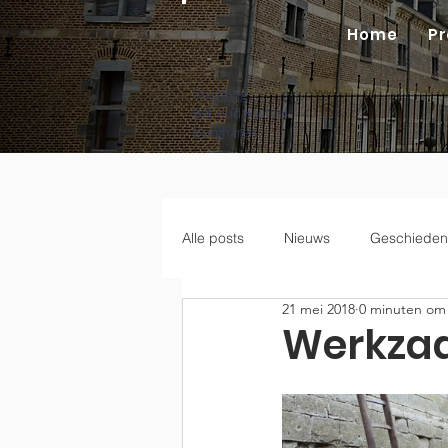
Home
Pr
Stichting
Behoud Kasteel
Borgharen
Alle posts
Nieuws
Geschieden
21 mei 2018
0 minuten om 
Werkzaa