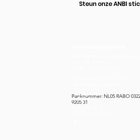
Steun onze ANBI sti
Contactgegevens
Stichting Behoud Kasteel Borgha
+31 6 42 48 61 65
info@kasteelborgharen.nl
RSIN nummer: 8576.24.726
KvK nummer: 68866895
Banknummer: NL05 RABO 032
Adres
9205 31
Kasteelstraat 2
6223 BJ, Maastricht