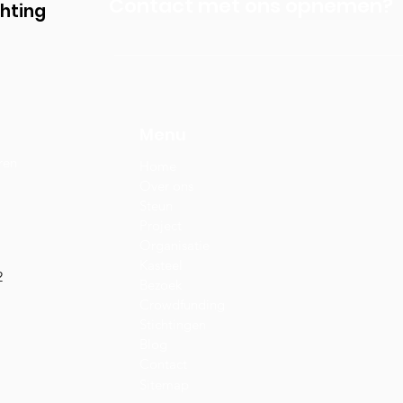
Contact met ons opnemen?
chting
Menu
ren
Home
Over ons
Steun
Project
Organisatie
Kasteel
2
Bezoek
Crowdfunding
Stichtingen
Blog
Contact
Sitemap