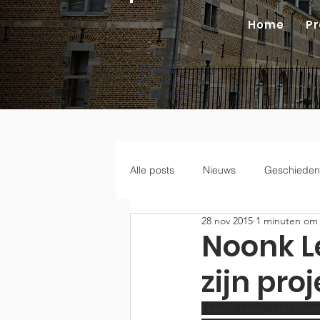
Home
Pr
Stichting
Behoud Kasteel
Borgharen
Alle posts
Nieuws
Geschieden
28 nov 2015
1 minuten om 
Noonk L
zijn proj
Noonk Leon gaat onverst