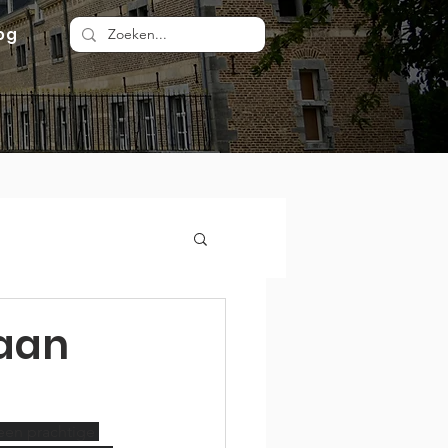
og
 aan
een prachtige 