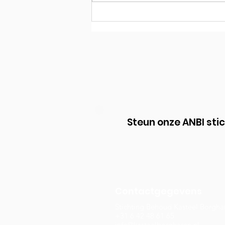
Steun onze ANBI sti
Contactgegevens
Stichting Behoud Kasteel Borgha
+31 6 42 48 61 65
info@kasteelborgharen.nl