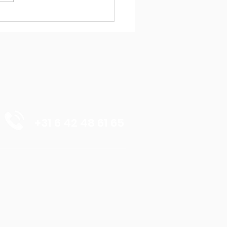
en Dromen
liseren
+31 6 42 48 61 65