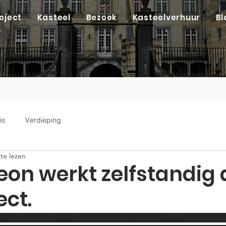
oject
Kasteel
Bezoek
Kasteelverhuur
Bl
is
Verdieping
te lezen
eon werkt zelfstandig
ect.
oorbaar verder in zijn uppie aan zijn project , het leggen van 