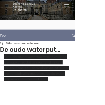
Stichting Behoud
Kasteel
Borgharen
Post
7 jul 2016
1 minuten om te lezen
De oude waterput...
Ook de oude waterput wordt veiliger 
gemaakt , zodat er niemand in kan 
vallen  Fred en Jan werken en NOONK 
Leon heeft zijn oude professie weer 
opgepakt "OPZIECHTER" 