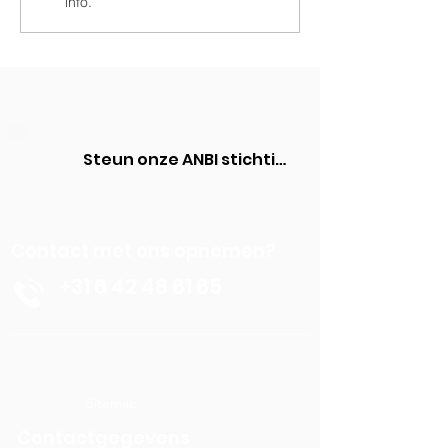
info.
Steun onze ANBI stichting
Contact met ons opnemen?
+31 6 42 48 61 65
Sitemap
Contactgegevens