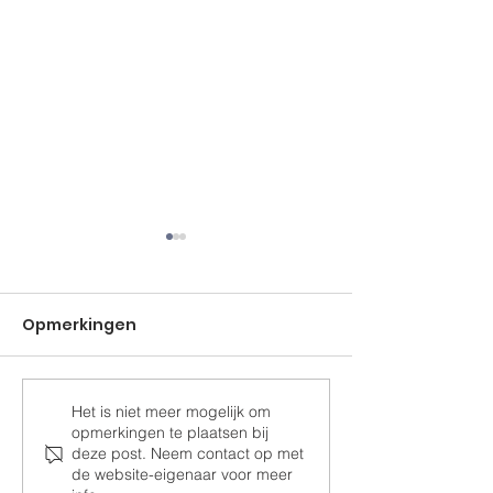
Opmerkingen
Het is niet meer mogelijk om
Ramen voor de
Samen Drom
opmerkingen te plaatsen bij
paardenstal
Realiseren
deze post. Neem contact op met
de website-eigenaar voor meer