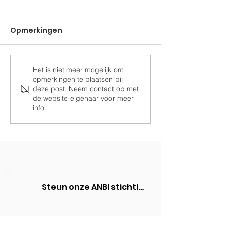
Opmerkingen
Het is niet meer mogelijk om
Ramen voor de
Samen Drom
opmerkingen te plaatsen bij
paardenstal
Realiseren
deze post. Neem contact op met
de website-eigenaar voor meer
info.
Steun onze ANBI stichting