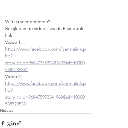
Wilt u meer genieten?
Bekijk dan de video's via de Facebook 
link.
Video 1: 
https://www.facebook.com/permalink.p
hp?
story_fbid=968473763342189&id=10000
5387235381
Video 2: 
https://www.facebook.com/permalink.p
hp?
story_fbid=968475973341968&id=10000
5387235381
Nieuws