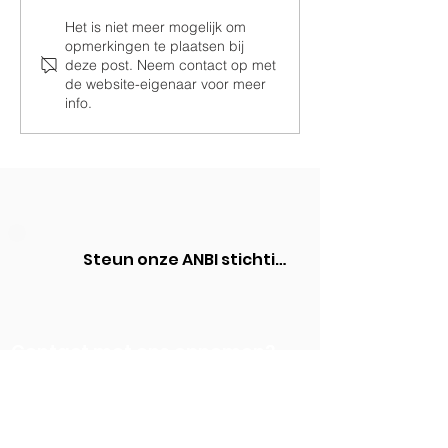
Het is niet meer mogelijk om
Ramen voor de
Samen Drom
opmerkingen te plaatsen bij
paardenstal
Realiseren
deze post. Neem contact op met
de website-eigenaar voor meer
info.
Steun onze ANBI stichting
Contact met ons opnemen?
+31 6 42 48 61 65