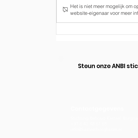
Het is niet meer mogelijk om 
Terugblik op 2021
website-eigenaar voor meer inf
Steun onze ANBI sti
Contactgegevens
Stichting Behoud Kasteel Borgha
+31 6 42 48 61 65
info@kasteelborgharen.nl