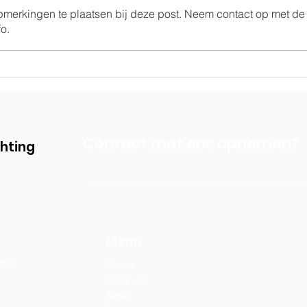
opmerkingen te plaatsen bij deze post. Neem contact op met de
o.
Ramen voor de
Sam
paardenstal
Rea
Contact met ons opnemen?
chting
Menu
ren
Home
Over ons
Steun