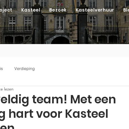
oject
Kasteel
Bezoek
Kasteelverhuur
Bl
is
Verdieping
e lezen
eldig team! Met een
g hart voor Kasteel
en.