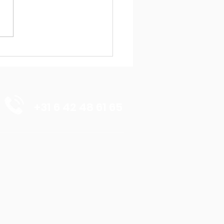
en Dromen
liseren
+31 6 42 48 61 65