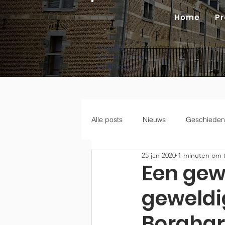
Home
Pr
Stichting
Behoud Kasteel
Borgharen
Alle posts
Nieuws
Geschieden
25 jan 2020
1 minuten om t
Een gew
geweldi
Borghar