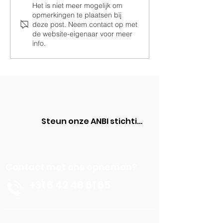
Het is niet meer mogelijk om
Ramen voor de
Samen Drom
opmerkingen te plaatsen bij
paardenstal
Realiseren
deze post. Neem contact op met
de website-eigenaar voor meer
info.
Steun onze ANBI stichting
Contact met ons opnemen?
+31 6 42 48 61 65