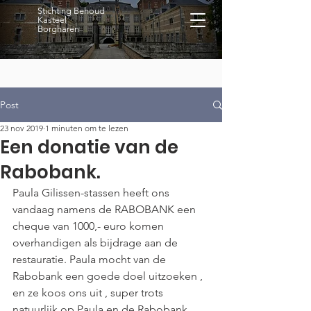
Stichting Behoud
Kasteel
Borgharen
Post
23 nov 2019
1 minuten om te lezen
Een donatie van de
Rabobank.
Paula Gilissen-stassen heeft ons 
vandaag namens de RABOBANK een 
cheque van 1000,- euro komen 
overhandigen als bijdrage aan de 
restauratie. Paula mocht van de 
Rabobank een goede doel uitzoeken , 
en ze koos ons uit , super trots 
natuurlijk op Paula en de Rabobank.