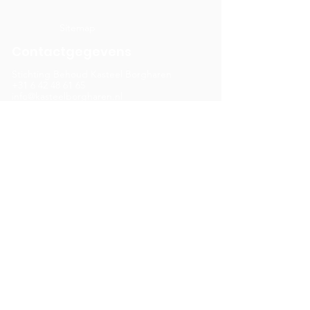
Sitemap
Contactgegevens
Stichting Behoud Kasteel Borgharen
+31 6 42 48 61 65
info@kasteelborgharen.nl
RSIN nummer:
8576.24.726
KvK nummer: 68866895
Banknummer: NL05 RABO
0322
9205 31
Adres
Kasteelstraat 2
6223 BJ, Maastricht
Menu