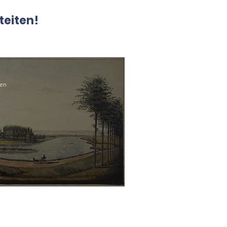
teiten!
zen
 verworpen?