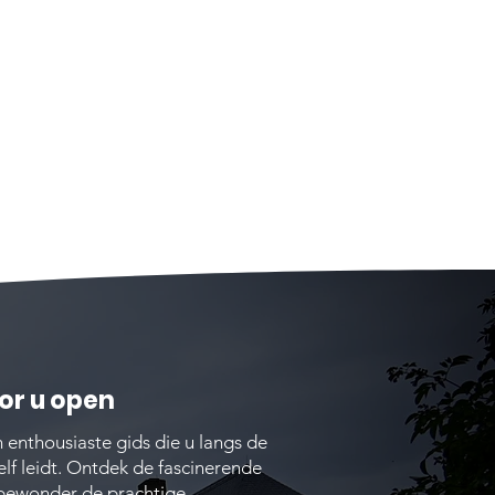
or u open
enthousiaste gids die u langs de
zelf leidt. Ontdek de fascinerende
 bewonder de prachtige