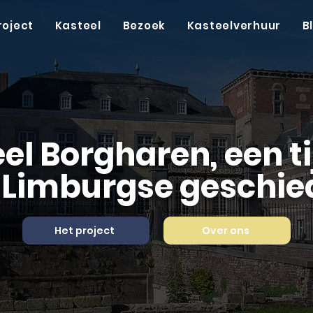
roject
Kasteel
Bezoek
Kasteelverhuur
B
el Borgharen, een ti
 Limburgse geschie
Het project
Over ons