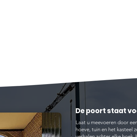
De poort staat vo
Laat u meevoeren door een 
hoeve, tuin en het kasteel 
verhalen achter elke hoek,