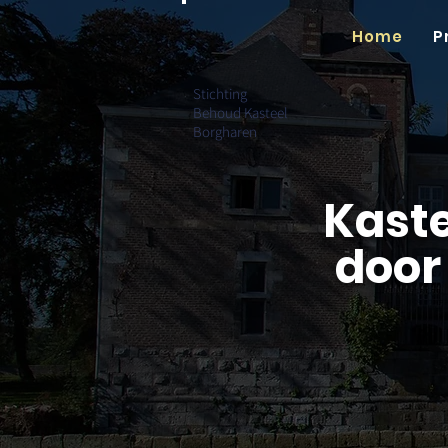
Home
P
Stichting
Behoud Kasteel
Borgharen
Kaste
door