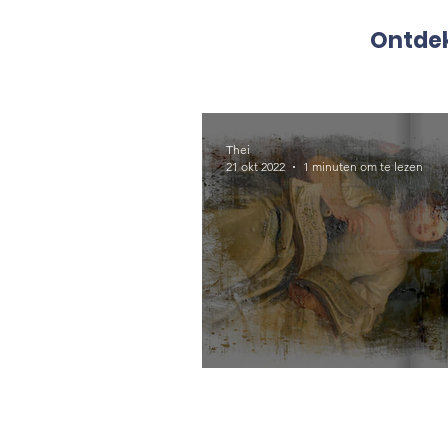
Ontdek
Thei
21 okt 2022
1 minuten om te lezen
Terugblik op 2021