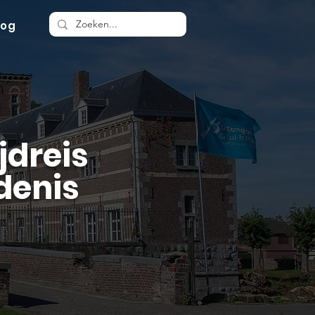
log
jdreis
denis